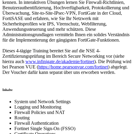
kennen. In interaktiven Übungen lernen Sie Firewall-Richtlinien,
Benutzerauthentifizierung, Hochverfügbarkeit, Protokollierung und
Überwachung, Site-to-Site-IPsec-VPN, FortiGate in der Cloud,
FortiSASE und erfahren, wie Sie Ihr Netzwerk mit
Sicherheitsprofilen wie IPS, Virenschutz, Webfilterung,
Anwendungssteuerung und mehr schützen. Diese
Administrationsgrundlagen vermitteln Ihnen ein solides Verständnis
für die Implementierung der gängigsten FortiGate-Funktionen.
Dieses 4-tägige Training bereitet Sie auf die NSE 4-
Zertifizierungsprüfung im Bereich Secure Networking vor (siehe
hierzu auch
www.infinigate.de/akademie/fortinet
). Die Prüfung wird
bei Pearson VUE (
https://home.pearsonvue.com/fortinet
) abgelegt.
Der Voucher dafür kann separat über uns erworben werden.
Inhalte
System und Network Settings
Logging und Monitoring
Firewall Policies und NAT
Routing
Firewall Authentication
Fortinet Single Sign-On (FSSO)
Certificate Operations