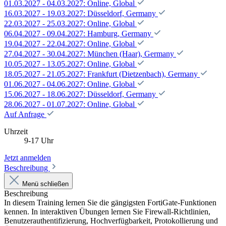
01.03.2027 - 04.03.2027: Online, Global
16.03.2027 - 19.03.2027: Düsseldorf, Germany
22.03.2027 - 25.03.2027: Online, Global
06.04.2027 - 09.04.2027: Hamburg, Germany
19.04.2027 - 22.04.2027: Online, Global
27.04.2027 - 30.04.2027: München (Haar), Germany
10.05.2027 - 13.05.2027: Online, Global
18.05.2027 - 21.05.2027: Frankfurt (Dietzenbach), Germany
01.06.2027 - 04.06.2027: Online, Global
15.06.2027 - 18.06.2027: Düsseldorf, Germany
28.06.2027 - 01.07.2027: Online, Global
Auf Anfrage
Uhrzeit
9-17 Uhr
Jetzt anmelden
Beschreibung
Menü schließen
Beschreibung
In diesem Training lernen Sie die gängigsten FortiGate-Funktionen
kennen. In interaktiven Übungen lernen Sie Firewall-Richtlinien,
Benutzerauthentifizierung, Hochverfügbarkeit, Protokollierung und