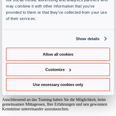
verschiedenen Aspekte der IT-Security und wissen, auf was Sie
beim täglichen Umgang im Geschäftlichen wie auch im privaten IT-
may combine it with other information that you’ve
Umfeld achten müssen, um sich selbst und andere zu schützen. Sie
provided to them or that they’ve collected from your use
sind sensibilisiert und können IT-Security Best Practices anwenden.
of their services.
Voraussetzungen
Um den bestmöglichen Trainingserfolg sicherzustellen, sind
Show details
nachfolgend beschriebene Kenntnisse die Voraussetzungen für einen
erfolgreichen Besuch des Trainings:
Basiswissen über den Umgang mit einem PC
Allow all cookies
Zertifizierung
Customize
Dieses Training ist kein Zertifizierungstraining. Sie erhalten eine
Teilnahmebestätigung.
Use necessary cookies only
Verpflegung
Anschliessend an das Training haben Sie die Möglichkeit, beim
gemeinsamen Mittagessen, Ihre Erfahrungen und neu gewonnen
Kenntnisse untereinander auszutauschen.