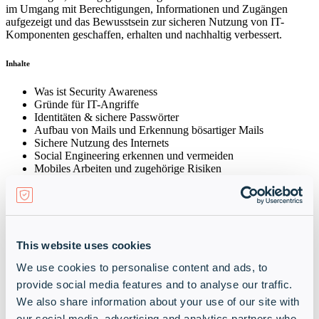
im Umgang mit Berechtigungen, Informationen und Zugängen
aufgezeigt und das Bewusstsein zur sicheren Nutzung von IT-
Komponenten geschaffen, erhalten und nachhaltig verbessert.
Inhalte
Was ist Security Awareness
Gründe für IT-Angriffe
Identitäten & sichere Passwörter
Aufbau von Mails und Erkennung bösartiger Mails
Sichere Nutzung des Internets
Social Engineering erkennen und vermeiden
Mobiles Arbeiten und zugehörige Risiken
Gezielte Angriffe erkennen
Eventuelle Maßnahmen einleiten
Zielgruppe
This website uses cookies
Jeder
We use cookies to personalise content and ads, to
Ziele
provide social media features and to analyse our traffic.
We also share information about your use of our site with
Nach Abschluss dieses Kurses kennen Sie als Teilnehmer die
our social media, advertising and analytics partners who